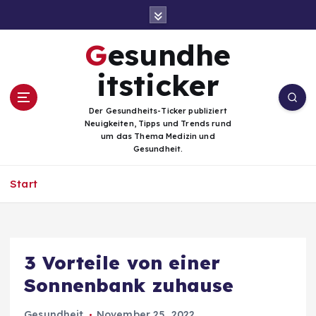
Z
u
m
Gesundhe
I
n
itsticker
h
a
Der Gesundheits-Ticker publiziert
l
Neuigkeiten, Tipps und Trends rund
t
um das Thema Medizin und
Gesundheit.
s
p
Start
r
i
n
g
e
3 Vorteile von einer
n
Sonnenbank zuhause
Gesundheit
November 25, 2022