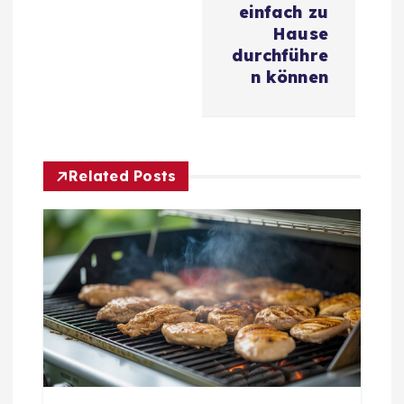
r
einfach zu
Hause
a
durchführe
n können
g
s
Related Posts
n
a
v
i
g