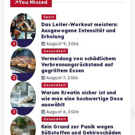
You Missed
n
Sport
u
Das Leiter-Workout meistern:
Ausgewogene Intensität und
m
Erholung
August 9, 2026
1
m
Gesundheit
Vermeidung von schädlichem
e
Verbrennungsrückstand auf
gegrilltem Essen
August 7, 2026
r
2
Gesundheit
Warum Kreatin sicher ist und
i
wie man eine hochwertige Dose
auswählt
e
August 6, 2026
3
Gesundheit
r
Kein Grund zur Panik wegen
Süßstoffen und Gehirnschäden