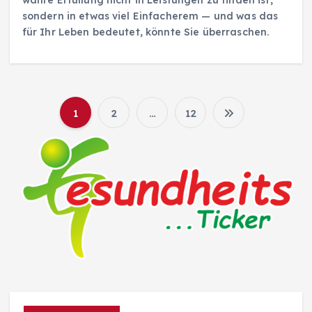
sondern in etwas viel Einfacherem — und was das
für Ihr Leben bedeutet, könnte Sie überraschen.
1
2
…
12
S
e
i
t
e
n