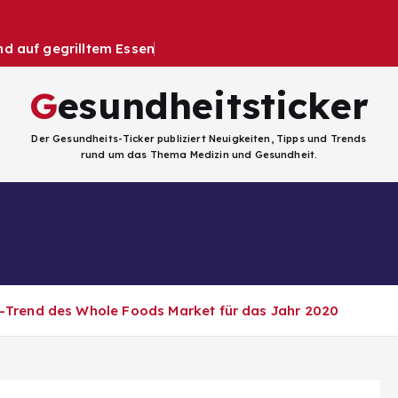
 auf gegrilltem Essen
Gesundheitsticker
Der Gesundheits-Ticker publiziert Neuigkeiten, Tipps und Trends
rund um das Thema Medizin und Gesundheit.
Facebook
Kategorien
ligenz
y-Trend des Whole Foods Market für das Jahr 2020