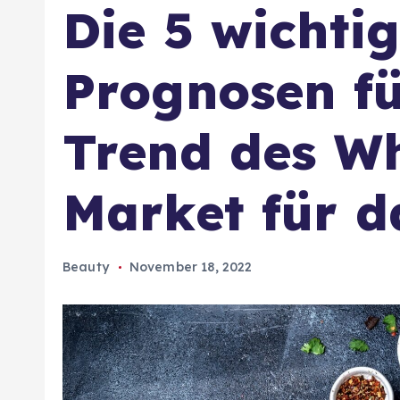
Die 5 wichti
Prognosen fü
Trend des W
Market für d
Beauty
November 18, 2022