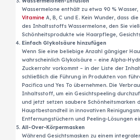
Wassermelonen-Infusion
Wassermelone enthält zu etwa 90 % Wasser, a
Vitamine
A, B, C und E. Kein Wunder, dass die
des Inhaltsstoffs Wassermelone, den Sie viel
Schönheitsprodukte wie Haarpflege, Gesich
Einfach Glykolsäure hinzufügen
Wenn Sie eine beliebige Anzahl gängiger Ha
wahrscheinlich Glykolsäure – eine Alpha-Hydr
Zuckerrohr vorkommt – in der Liste der Inhal
schließlich die Führung in Produkten von fü
Pacifica und Yes To übernehmen. Die Verbrau
Inhaltsstoff, um ein Gesichtspeeling durchzu
und jetzt setzen saubere Schönheitsmarken 
Hauptbestandteil in innovativen Reinigungsm
Entfernungstüchern und Peeling-Lösungen ei
All-Over-Körpermasken
Während Gesichtsmasken zu einem integralen 