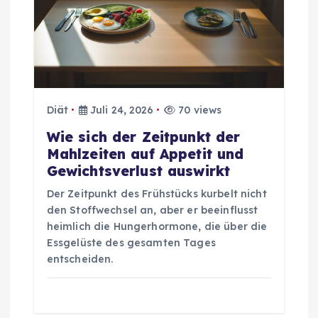
a
v
i
Diät
Juli 24, 2026
70 views
g
Wie sich der Zeitpunkt der
Mahlzeiten auf Appetit und
a
Gewichtsverlust auswirkt
t
Der Zeitpunkt des Frühstücks kurbelt nicht
den Stoffwechsel an, aber er beeinflusst
i
heimlich die Hungerhormone, die über die
Essgelüste des gesamten Tages
o
entscheiden.
n