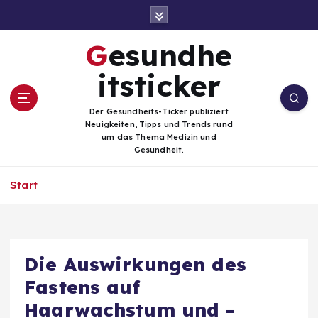
Z
u
m
Gesundhe
I
n
itsticker
h
a
Der Gesundheits-Ticker publiziert
l
Neuigkeiten, Tipps und Trends rund
t
um das Thema Medizin und
Gesundheit.
s
p
Start
r
i
n
g
e
Die Auswirkungen des
n
Fastens auf
Haarwachstum und -