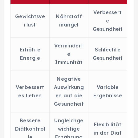
Verbessert
Gewichtsve
Nährstoff
e
rlust
mangel
Gesundheit
Vermindert
Erhöhte
Schlechte
e
Energie
Gesundheit
Immunität
Negative
Verbessert
Auswirkung
Variable
es Leben
en auf die
Ergebnisse
Gesundheit
Bessere
Ungleichge
Flexibilität
Diätkontrol
wichtige
in der Diät
le
Ernährung