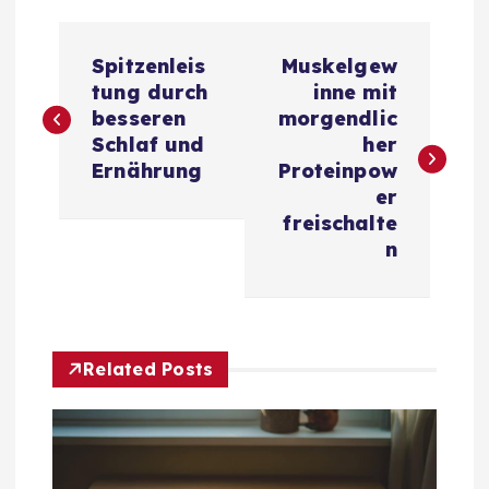
B
Spitzenleis
Muskelgew
e
tung durch
inne mit
besseren
morgendlic
i
Schlaf und
her
Ernährung
Proteinpow
t
er
freischalte
r
n
a
g
Related Posts
s
n