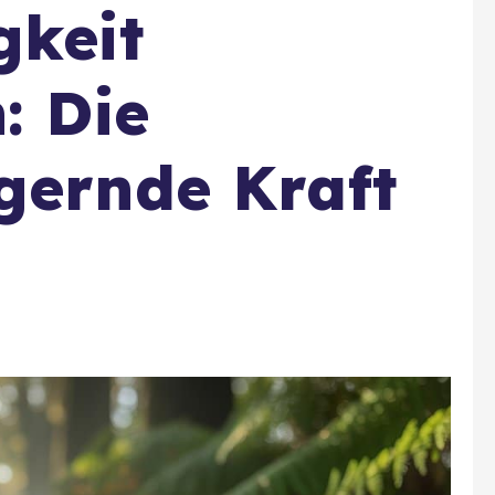
gkeit
: Die
gernde Kraft