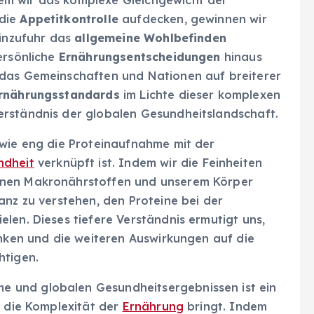
 die
Appetitkontrolle
aufdecken, gewinnen wir
einzufuhr das
allgemeine Wohlbefinden
ersönliche
Ernährungsentscheidungen
hinaus
 das Gemeinschaften und Nationen auf breiterer
rnährungsstandards
im Lichte dieser komplexen
erständnis der globalen Gesundheitslandschaft.
 wie eng die Proteinaufnahme mit der
ndheit
verknüpft ist. Indem wir die Feinheiten
enen Makronährstoffen und unserem Körper
anz zu verstehen, den Proteine bei der
len. Dieses tiefere Verständnis ermutigt uns,
enken und die weiteren Auswirkungen auf die
htigen.
 und globalen Gesundheitsergebnissen ist ein
n die Komplexität der
Ernährung
bringt. Indem