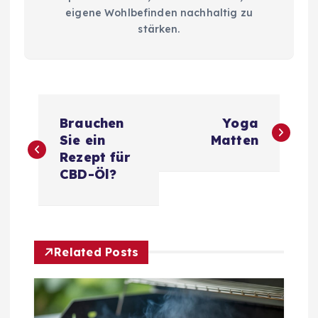
eigene Wohlbefinden nachhaltig zu
stärken.
B
Brauchen
Yoga
e
Sie ein
Matten
Rezept für
i
CBD-Öl?
t
r
Related Posts
a