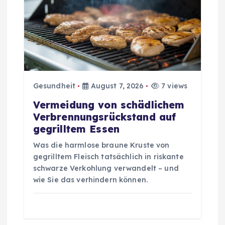
g
s
n
a
Gesundheit
August 7, 2026
7 views
v
Vermeidung von schädlichem
Verbrennungsrückstand auf
i
gegrilltem Essen
g
Was die harmlose braune Kruste von
gegrilltem Fleisch tatsächlich in riskante
a
schwarze Verkohlung verwandelt – und
wie Sie das verhindern können.
t
i