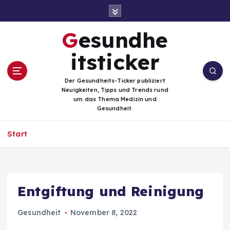
Z
u
m
Gesundhe
I
n
itsticker
h
a
Der Gesundheits-Ticker publiziert
l
Neuigkeiten, Tipps und Trends rund
t
um das Thema Medizin und
Gesundheit.
s
p
Start
r
i
n
g
e
Entgiftung und Reinigung
n
Gesundheit
November 8, 2022