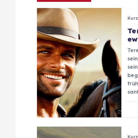
r
Kurz
a
Te
ew
g
Tere
s
sein
sei
n
beg
frü
a
san
v
i
Kurz