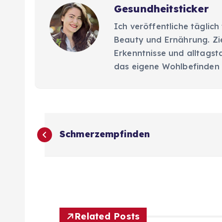
Gesundheitsticker
Ich veröffentliche täglich
Beauty und Ernährung. Ziel
Erkenntnisse und alltagsta
das eigene Wohlbefinden 
B
Schmerzempfinden
e
i
t
Related Posts