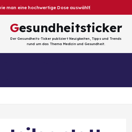
 wie man eine hochwertige Dose auswählt
Gesundheitsticker
Der Gesundheits-Ticker publiziert Neuigkeiten, Tipps und Trends
rund um das Thema Medizin und Gesundheit.
Facebook
Kategorien
ligenz