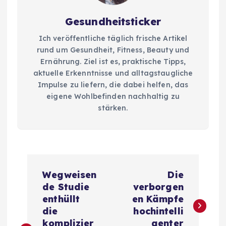
Gesundheitsticker
Ich veröffentliche täglich frische Artikel
rund um Gesundheit, Fitness, Beauty und
Ernährung. Ziel ist es, praktische Tipps,
aktuelle Erkenntnisse und alltagstaugliche
Impulse zu liefern, die dabei helfen, das
eigene Wohlbefinden nachhaltig zu
stärken.
B
Wegweisen
Die
e
de Studie
verborgen
enthüllt
en Kämpfe
i
die
hochintelli
komplizier
genter