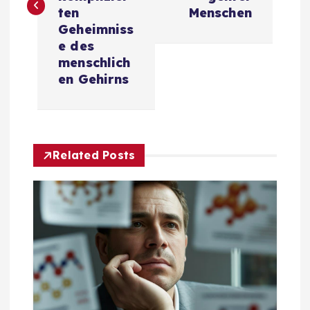
t
ten
Menschen
Geheimniss
r
e des
menschlich
a
en Gehirns
g
s
Related Posts
n
a
v
i