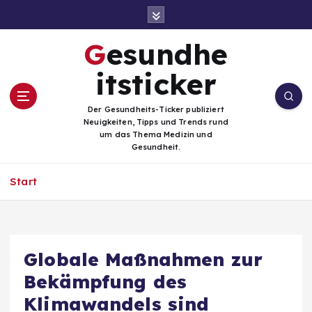
Z
u
m
Gesundhe
I
n
itsticker
h
a
Der Gesundheits-Ticker publiziert
l
Neuigkeiten, Tipps und Trends rund
t
um das Thema Medizin und
Gesundheit.
s
p
Start
r
i
n
g
e
Globale Maßnahmen zur
n
Bekämpfung des
Klimawandels sind