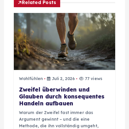
r
Related Posts
a
g
s
n
a
Wohlfühlen
Juli 2, 2026
77 views
v
Zweifel überwinden und
Glauben durch konsequentes
i
Handeln aufbauen
g
Warum der Zweifel fast immer das
Argument gewinnt – und die eine
a
Methode, die ihn vollständig umgeht,