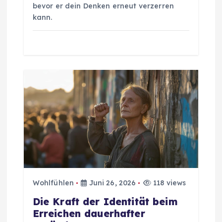
bevor er dein Denken erneut verzerren
t
kann.
i
o
n
Wohlfühlen
Juni 26, 2026
118 views
Die Kraft der Identität beim
Erreichen dauerhafter