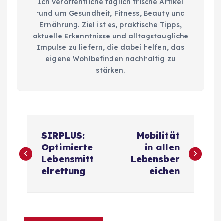
Ich veröffentliche täglich frische Artikel
rund um Gesundheit, Fitness, Beauty und
Ernährung. Ziel ist es, praktische Tipps,
aktuelle Erkenntnisse und alltagstaugliche
Impulse zu liefern, die dabei helfen, das
eigene Wohlbefinden nachhaltig zu
stärken.
B
SIRPLUS:
Mobilität
e
Optimierte
in allen
Lebensmitt
Lebensber
i
elrettung
eichen
t