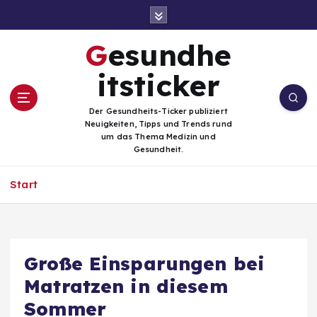
Z
u
m
Gesundhe
I
n
itsticker
h
a
Der Gesundheits-Ticker publiziert
l
Neuigkeiten, Tipps und Trends rund
t
um das Thema Medizin und
Gesundheit.
s
p
Start
r
i
n
g
e
Große Einsparungen bei
n
Matratzen in diesem
Sommer