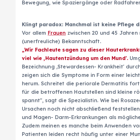
Bewegung, wie Spaziergänge oder Radfahren,
Klingt paradox: Manchmal ist keine Pflege d
Vor allem
Frauen
zwischen 20 und 45 Jahren 
(unerfreuliche) Bekanntschaft.
„Wir Fachleute sagen zu dieser Hauterkranku
viel wie ‚Hautentzündung um den Mund'.
Umga
Bezeichnung ‚Stewardessen- Krankheit' durc
zeigen sich die Symptome in Form einer lei
herum. Schreitet die periorale Dermatitis fort
für die betroffenen Hautstellen sind kleine r
spannt", sagt die Spezialistin. Wie bei Rosa
Ursachen noch nicht abschließend feststelle
und Magen- Darm-Erkrankungen als mögliche 
Zudem meinen es manche beim Anwenden von 
Patienten leiden recht häufig unter einer Mu