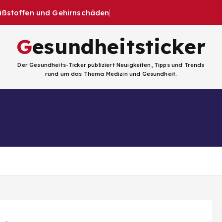
üßstoffen und Gehirnschäden
Gesundheitsticker
Der Gesundheits-Ticker publiziert Neuigkeiten, Tipps und Trends
rund um das Thema Medizin und Gesundheit.
Facebook
Kategorien
ligenz