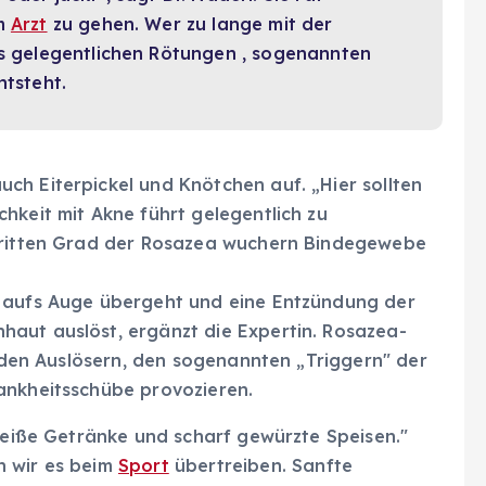
um
Arzt
zu gehen. Wer zu lange mit der
us gelegentlichen Rötungen , sogenannten
ntsteht.
ch Eiterpickel und Knötchen auf. „Hier sollten
hkeit mit Akne führt gelegentlich zu
 dritten Grad der Rosazea wuchern Bindegewebe
g aufs Auge übergeht und eine Entzündung der
aut auslöst, ergänzt die Expertin. Rosazea-
t den Auslösern, den sogenannten „Triggern" der
ankheitsschübe provozieren.
 heiße Getränke und scharf gewürzte Speisen."
n wir es beim
Sport
übertreiben. Sanfte