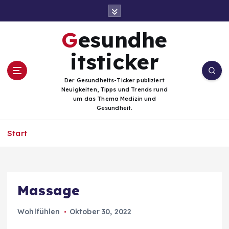
Z
u
m
Gesundhe
I
n
itsticker
h
a
Der Gesundheits-Ticker publiziert
l
Neuigkeiten, Tipps und Trends rund
t
um das Thema Medizin und
Gesundheit.
s
p
Start
r
i
n
g
e
Massage
n
Wohlfühlen
Oktober 30, 2022