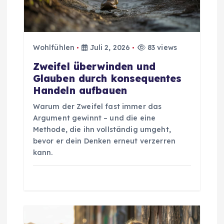
s
n
Wohlfühlen
Juli 2, 2026
83 views
a
Zweifel überwinden und
v
Glauben durch konsequentes
Handeln aufbauen
i
Warum der Zweifel fast immer das
Argument gewinnt – und die eine
g
Methode, die ihn vollständig umgeht,
bevor er dein Denken erneut verzerren
a
kann.
t
i