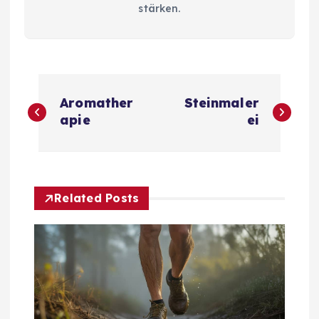
stärken.
B
Aromather
Steinmaler
e
apie
ei
i
t
Related Posts
r
a
g