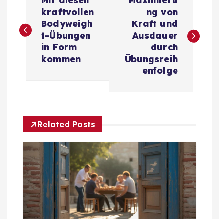
Mit diesen
Maximieru
e
kraftvollen
ng von
Bodyweigh
Kraft und
i
t-Übungen
Ausdauer
in Form
durch
t
kommen
Übungsreih
enfolge
r
a
Related Posts
g
s
n
a