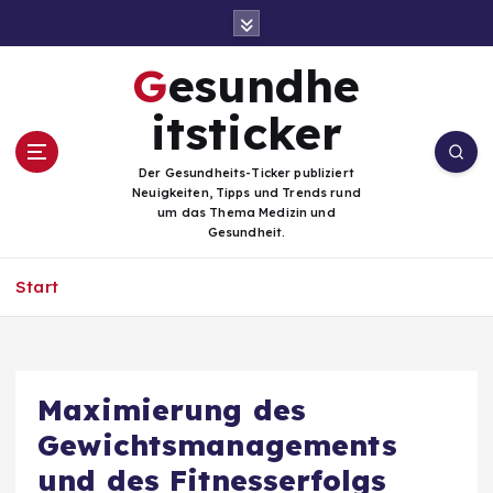
Z
u
m
Gesundhe
I
n
itsticker
h
a
Der Gesundheits-Ticker publiziert
l
Neuigkeiten, Tipps und Trends rund
t
um das Thema Medizin und
Gesundheit.
s
p
Start
r
i
n
g
e
Maximierung des
n
Gewichtsmanagements
und des Fitnesserfolgs