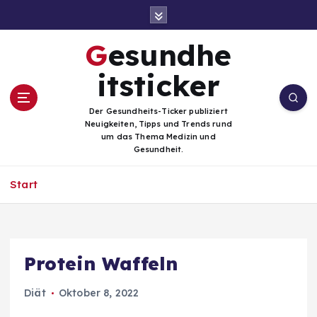
Z
u
m
Gesundhe
I
n
itsticker
h
a
Der Gesundheits-Ticker publiziert
l
Neuigkeiten, Tipps und Trends rund
t
um das Thema Medizin und
Gesundheit.
s
p
Start
r
i
n
g
e
Protein Waffeln
n
Diät
Oktober 8, 2022