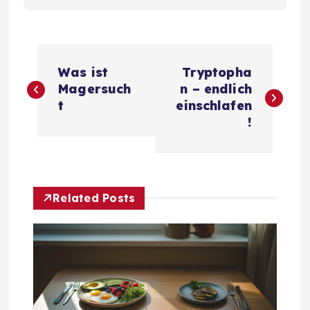
B
Was ist
Tryptopha
e
Magersuch
n – endlich
t
einschlafen
i
!
t
r
Related Posts
a
g
s