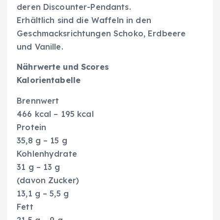
deren Discounter-Pendants.
Erhältlich sind die Waffeln in den
Geschmacksrichtungen Schoko, Erdbeere
und Vanille.
Nährwerte und Scores
Kalorientabelle
Brennwert
466 kcal – 195 kcal
Protein
35,8 g – 15 g
Kohlenhydrate
31 g – 13 g
(davon Zucker)
13,1 g – 5,5 g
Fett
21,5 g – 9 g