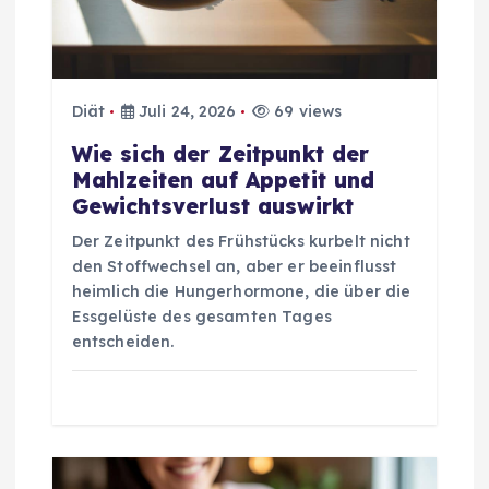
n
a
Diät
Juli 24, 2026
69 views
v
Wie sich der Zeitpunkt der
Mahlzeiten auf Appetit und
i
Gewichtsverlust auswirkt
g
Der Zeitpunkt des Frühstücks kurbelt nicht
den Stoffwechsel an, aber er beeinflusst
a
heimlich die Hungerhormone, die über die
Essgelüste des gesamten Tages
t
entscheiden.
i
o