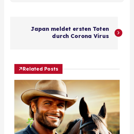
B
Japan meldet ersten Toten
e
durch Corona Virus
i
t
Related Posts
r
a
g
s