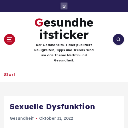
Z
u
m
Gesundhe
I
n
itsticker
h
a
Der Gesundheits-Ticker publiziert
l
Neuigkeiten, Tipps und Trends rund
t
um das Thema Medizin und
Gesundheit.
s
p
Start
r
i
n
g
e
Sexuelle Dysfunktion
n
Gesundheit
Oktober 31, 2022