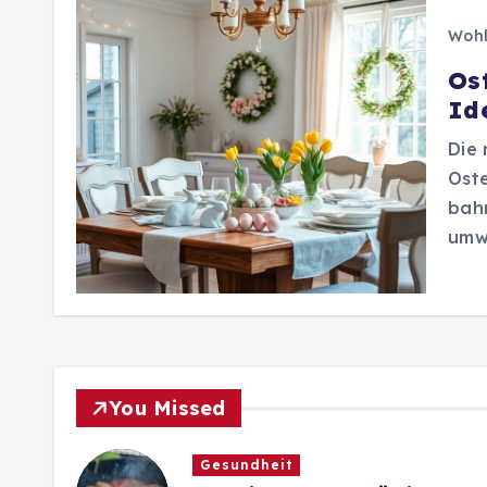
Wohl
Os
Id
Die 
Oste
bahn
umw
You Missed
Gesundheit