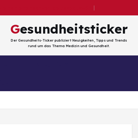
 wie man eine hochwertige Dose auswählt
Gesundheitsticker
Der Gesundheits-Ticker publiziert Neuigkeiten, Tipps und Trends
rund um das Thema Medizin und Gesundheit.
Facebook
Kategorien
ligenz