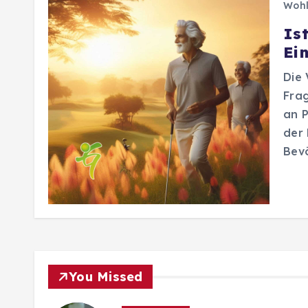
Wohl
Is
Ei
Die 
Frag
an P
der 
Bev
You Missed