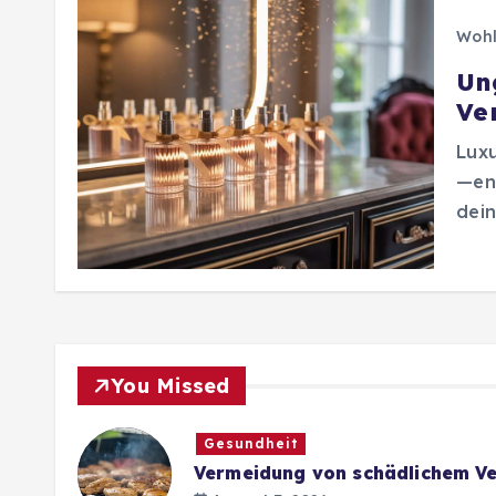
Wohl
Un
Ve
Lux
—en
dein
You Missed
Gesundheit
Vermeidung von schädlichem Ve