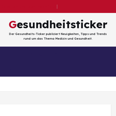
üßstoffen und Gehirnschäden
Gesundheitsticker
Der Gesundheits-Ticker publiziert Neuigkeiten, Tipps und Trends
rund um das Thema Medizin und Gesundheit.
Facebook
Kategorien
ligenz