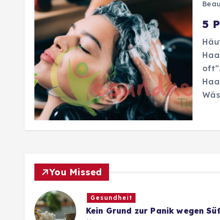
Beau
5 
Häu
Haa
oft“
Haa
Wäs
You Missed
Gesundheit
Kein Grund zur Panik wegen Sü