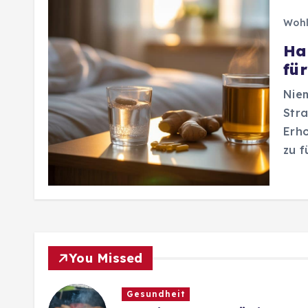
Wohl
Ha
fü
Nie
Stra
Erho
zu f
You Missed
Gesundheit