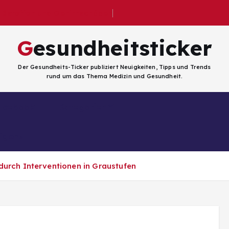
üßstoffen und Gehirnschäden
Gesundheitsticker
Der Gesundheits-Ticker publiziert Neuigkeiten, Tipps und Trends
rund um das Thema Medizin und Gesundheit.
Facebook
Kategorien
ligenz
durch Interventionen in Graustufen