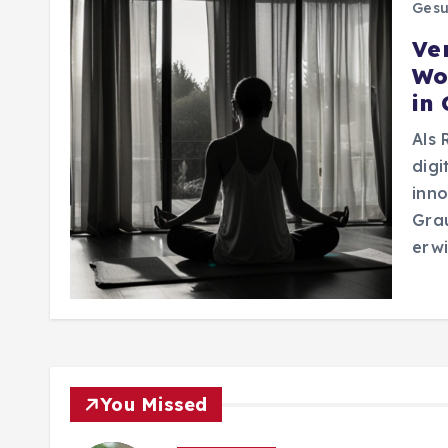
Gesu
Ve
Wo
in
Als 
digi
inno
Grau
erwi
You Missed