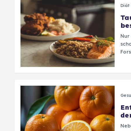
Diät
Ta
be
Nur 
scho
Fors
Gesu
En
de
Nebe