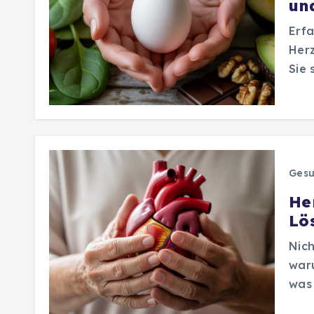
un
Erfa
Herz
Sie 
Gesu
He
Lö
Nich
waru
was