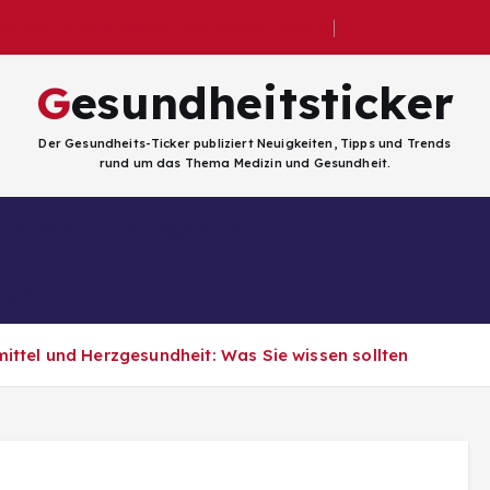
 wie man eine hochwertige Dose auswählt
Gesundheitsticker
Der Gesundheits-Ticker publiziert Neuigkeiten, Tipps und Trends
rund um das Thema Medizin und Gesundheit.
Facebook
Kategorien
ligenz
ittel und Herzgesundheit: Was Sie wissen sollten