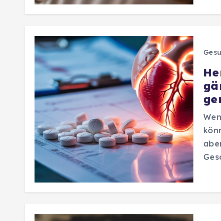
Gesu
He
gä
ge
Wen
könn
aber
Gesc