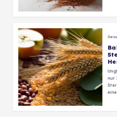
Gesu
Bal
St
He
Ungl
nur 
Ster
ein