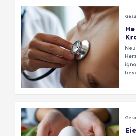
Gesu
He
Kr
Neue
Herz
igno
bev
Gesu
Eie