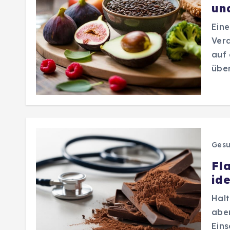
un
Eine
Verd
auf 
über
Gesu
Fl
id
Halt
abe
Eins