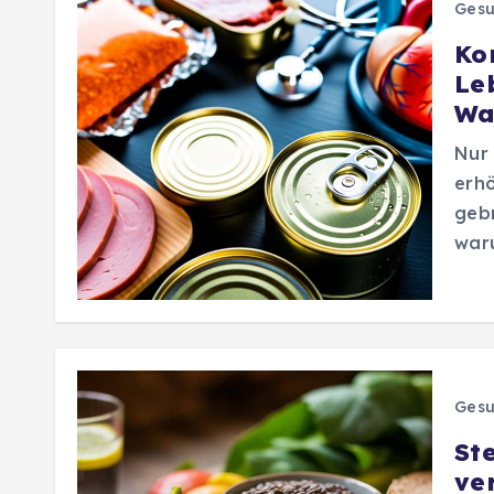
Gesu
Ko
Le
Wa
Nur 
erhö
gebr
waru
Gesu
St
ve