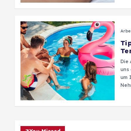
Arbe
Tip
Te
Die 
uns 
um I
Neh