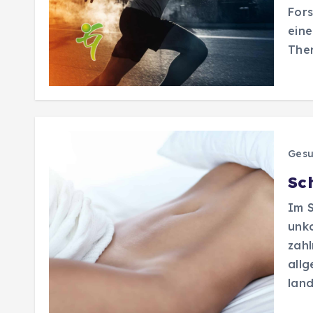
Fors
eine
Ther
Gesu
Sc
Im 
unko
zahl
all
land