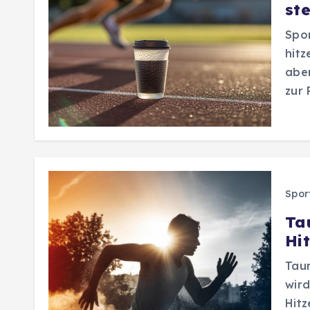
ste
Spor
hit
aber
zur 
Spor
Ta
Hi
Taur
wird
Hitz