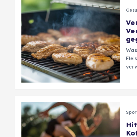
Gesu
Ve
Ve
ge
Was 
Flei
verw
Spor
Hi
Ko