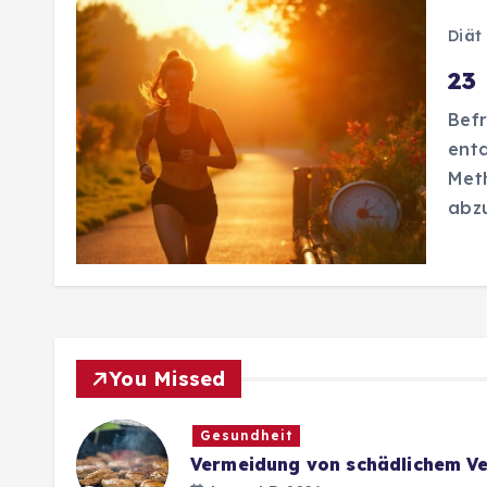
Diät
23
Befr
entd
Meth
abz
You Missed
Gesundheit
Vermeidung von schädlichem Ve