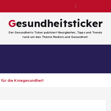
 wie man eine hochwertige Dose auswählt
Gesundheitsticker
Der Gesundheits-Ticker publiziert Neuigkeiten, Tipps und Trends
rund um das Thema Medizin und Gesundheit.
Facebook
Kategorien
ligenz
e für die Kniegesundheit