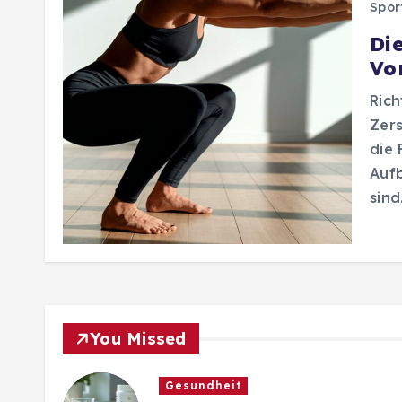
Spor
Di
Vo
Rich
Zers
die 
Aufb
sind
You Missed
Gesundheit