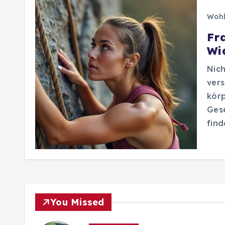
Wohl
Fr
Wi
Nich
ver
körp
Gese
find
You Missed