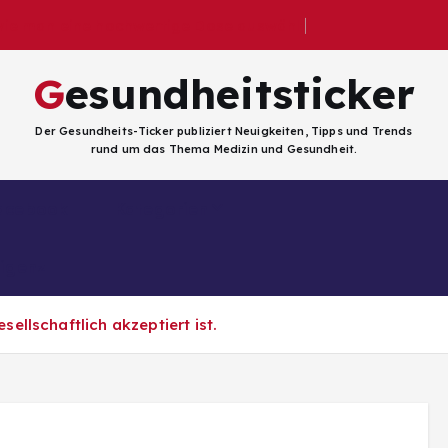
 wie man eine hochwertige Dose auswählt
Gesundheitsticker
Der Gesundheits-Ticker publiziert Neuigkeiten, Tipps und Trends
rund um das Thema Medizin und Gesundheit.
Facebook
Kategorien
ligenz
sellschaftlich akzeptiert ist.