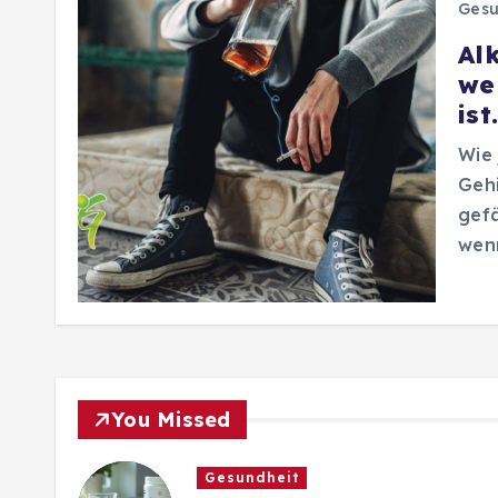
Gesu
Alk
we
ist.
Wie 
Geh
gefä
wenn
You Missed
Gesundheit