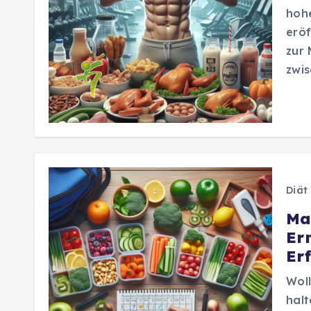
hohe
eröf
zur 
zwis
Diät
Ma
Er
Er
Woll
halt