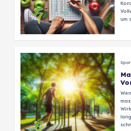
Konz
Voll
um 
Spor
Ma
Vo
Wen
maxi
Wirk
lang
schn