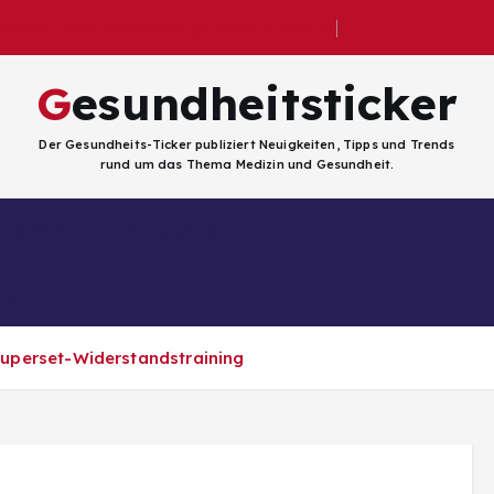
 wie man eine hochwertige Dose auswählt
Gesundheitsticker
Der Gesundheits-Ticker publiziert Neuigkeiten, Tipps und Trends
rund um das Thema Medizin und Gesundheit.
Facebook
Kategorien
ligenz
uperset-Widerstandstraining