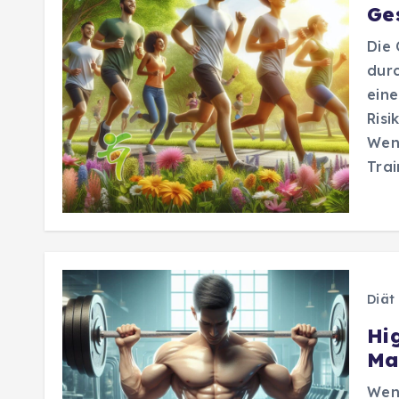
Ge
Die 
durc
eine
Risi
Wenn
Tra
Diät
Hi
Ma
Wenn