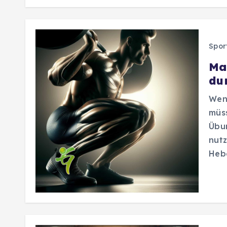
Spor
Ma
du
Wen
müss
Übu
nutz
Heb