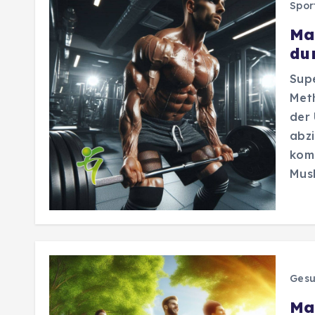
Spor
Ma
du
Supe
Met
der
abzi
komb
Musk
Gesu
Ma