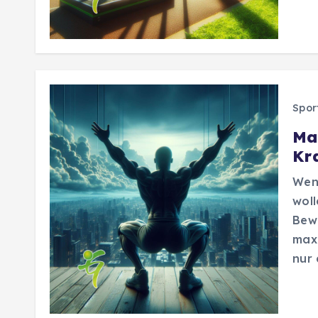
Spor
Ma
Kr
Wenn
woll
Bew
maxi
nur