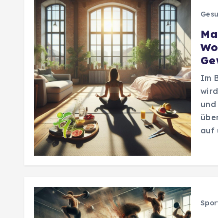
Gesu
Ma
Wo
Ge
Im 
wir
und 
über
auf 
Spor