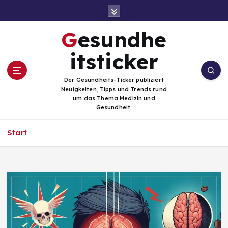
Z
u
m
Gesundhe
I
n
itsticker
h
a
Der Gesundheits-Ticker publiziert
l
Neuigkeiten, Tipps und Trends rund
t
um das Thema Medizin und
Gesundheit.
s
p
Start
r
i
n
g
e
n