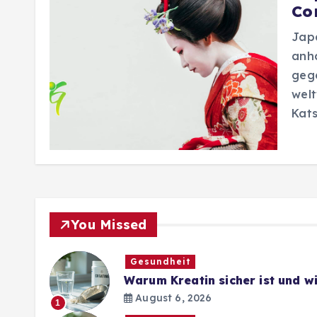
Co
Japa
anh
gege
welt
Kats
You Missed
Gesundheit
Warum Kreatin sicher ist und 
August 6, 2026
1