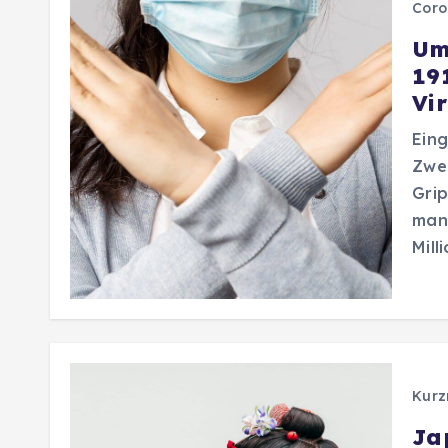
Coro
Um
19
Vir
Eing
Zwei
Grip
man 
Mill
Kurz
Ja