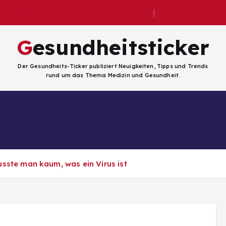
 wie man eine hochwertige Dose auswählt
Gesundheitsticker
Der Gesundheits-Ticker publiziert Neuigkeiten, Tipps und Trends
rund um das Thema Medizin und Gesundheit.
Facebook
Kategorien
ligenz
sste man kaum, was ein Virus ist