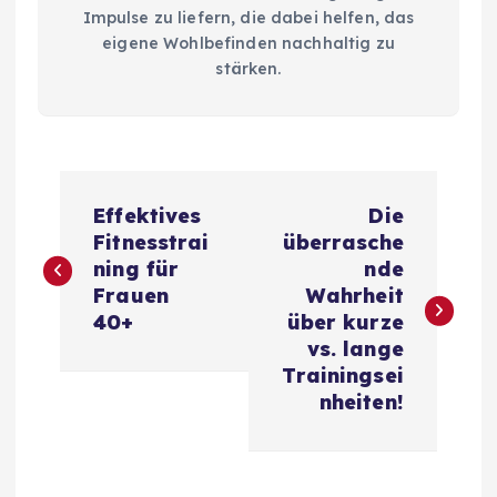
Impulse zu liefern, die dabei helfen, das
eigene Wohlbefinden nachhaltig zu
stärken.
B
Effektives
Die
e
Fitnesstrai
überrasche
ning für
nde
i
Frauen
Wahrheit
40+
über kurze
t
vs. lange
Trainingsei
r
nheiten!
a