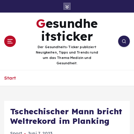
Z
u
m
Gesundhe
I
n
itsticker
h
a
Der Gesundheits-Ticker publiziert
l
Neuigkeiten, Tipps und Trends rund
t
um das Thema Medizin und
Gesundheit.
s
p
Start
r
i
n
g
e
Tschechischer Mann bricht
n
Weltrekord im Planking
Sport
Juni 7, 2023