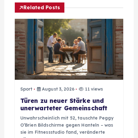
g
Related Posts
s
n
a
v
i
Sport
August 3, 2026
11 views
g
Türen zu neuer Stärke und
unerwarteter Gemeinschaft
a
Unwahrscheinlich mit 52, tauschte Peggy
t
O’Brien Bildschirme gegen Hanteln – was
sie im Fitnessstudio fand, veränderte