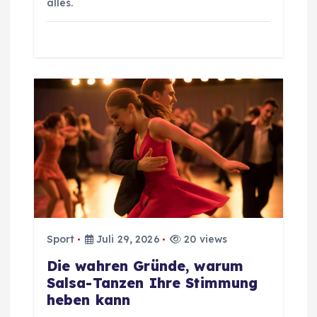
i
alles.
o
n
Sport
Juli 29, 2026
20 views
Die wahren Gründe, warum
Salsa-Tanzen Ihre Stimmung
heben kann