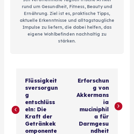
rund um Gesundheit, Fitness, Beauty und
Ernährung. Ziel ist es, praktische Tipps,
aktuelle Erkenntnisse und alltagstaugliche
Impulse zu liefern, die dabei helfen, das
eigene Wohlbefinden nachhaltig zu
stärken.
B
Flüssigkeit
Erforschun
e
sversorgun
g von
g
Akkermans
i
entschlüss
ia
eln: Die
muciniphil
t
Kraft der
a für
Getränkek
Darmgesu
omponente
ndheit