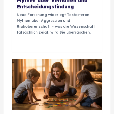
Mythen über Verhalten und
Entscheidungsfindung
t
Neue Forschung widerlegt Testosteron-
i
Mythen über Aggression und
Risikobereitschaft – was die Wissenschaft
o
tatsächlich zeigt, wird Sie überraschen.
n