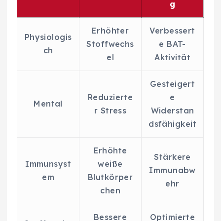
g
Erhöhter
Verbessert
Physiologis
Stoffwechs
e BAT-
ch
el
Aktivität
Gesteigert
Reduzierte
e
Mental
r Stress
Widerstan
dsfähigkeit
Erhöhte
Stärkere
Immunsyst
weiße
Immunabw
em
Blutkörper
ehr
chen
Bessere
Optimierte