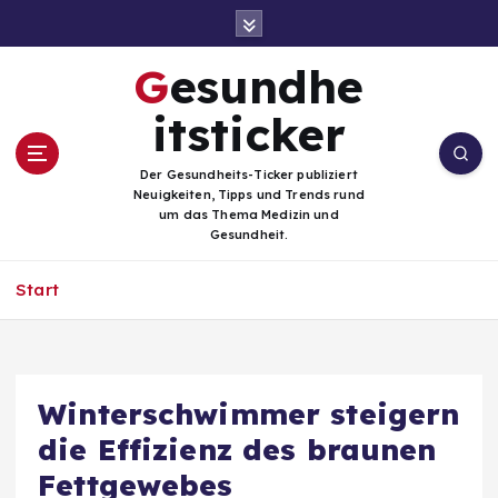
Z
u
m
Gesundhe
I
n
itsticker
h
a
Der Gesundheits-Ticker publiziert
l
Neuigkeiten, Tipps und Trends rund
t
um das Thema Medizin und
Gesundheit.
s
p
Start
r
i
n
g
e
Winterschwimmer steigern
n
die Effizienz des braunen
Fettgewebes