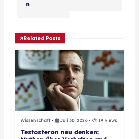
r
n
a
g
Related Posts
s
n
a
v
i
g
Wissenschaft
Juli 30, 2026
19 views
Testosteron neu denken:
a