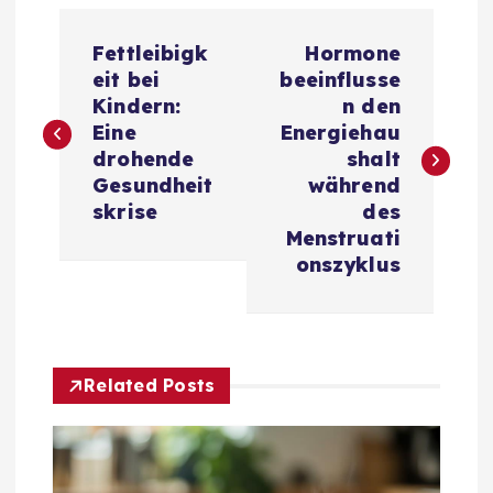
B
Fettleibigk
Hormone
e
eit bei
beeinflusse
Kindern:
n den
i
Eine
Energiehau
drohende
shalt
t
Gesundheit
während
skrise
des
r
Menstruati
onszyklus
a
g
Related Posts
s
n