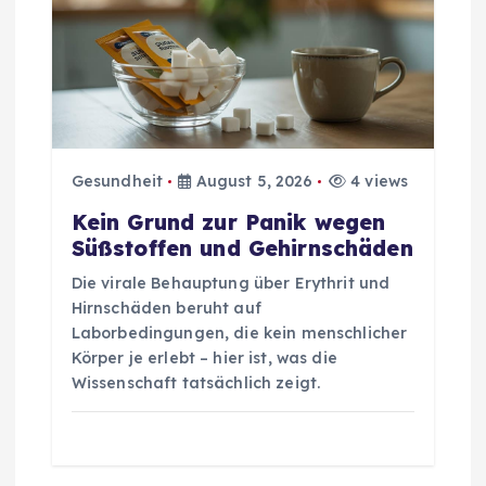
a
v
i
g
Gesundheit
August 5, 2026
4 views
Kein Grund zur Panik wegen
a
Süßstoffen und Gehirnschäden
t
Die virale Behauptung über Erythrit und
Hirnschäden beruht auf
i
Laborbedingungen, die kein menschlicher
Körper je erlebt – hier ist, was die
o
Wissenschaft tatsächlich zeigt.
n